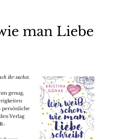
wie man Liebe
ch ihr suchst.
imm genug,
erigkeiten
s persönliche
den Verlag
PR-