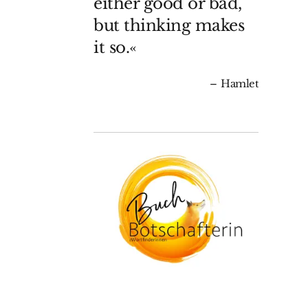
either good or bad,
but thinking makes
it so.«
Hamlet