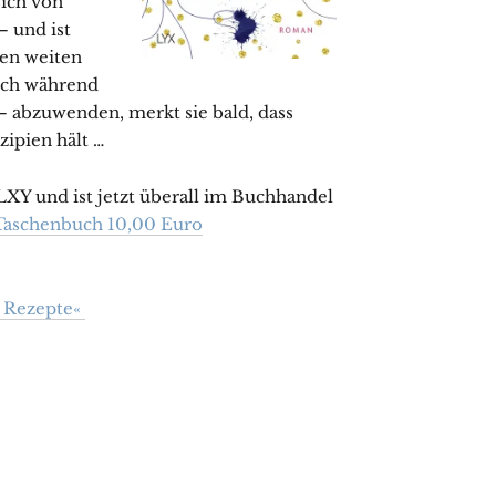
sich von
 und ist
nen weiten
och während
– abzuwenden, merkt sie bald, dass
zipien hält …
LXY und ist jetzt überall im Buchhandel
Taschenbuch 10,00 Euro
d Rezepte«