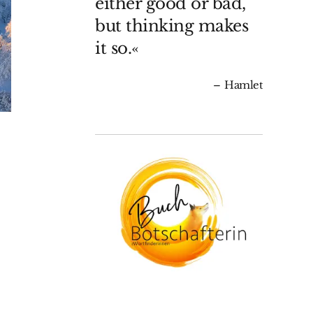
either good or bad,
but thinking makes
it so.«
Hamlet