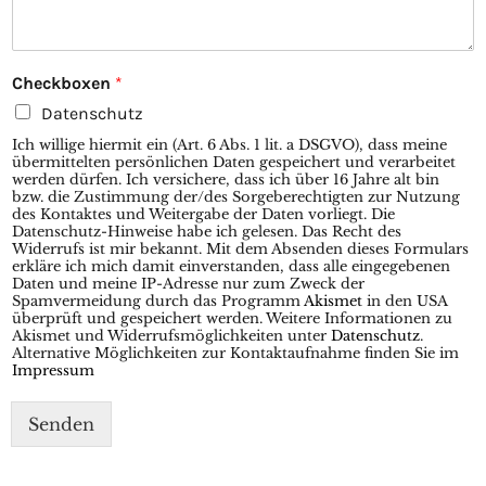
a
Checkboxen
*
n
Datenschutz
a
n
Ich willige hiermit ein (Art. 6 Abs. 1 lit. a DSGVO), dass meine
N
übermittelten persönlichen Daten gespeichert und verarbeitet
a
werden dürfen. Ich versichere, dass ich über 16 Jahre alt bin
bzw. die Zustimmung der/des Sorgeberechtigten zur Nutzung
c
des Kontaktes und Weitergabe der Daten vorliegt. Die
h
Datenschutz-Hinweise habe ich gelesen. Das Recht des
r
Widerrufs ist mir bekannt. Mit dem Absenden dieses Formulars
i
erkläre ich mich damit einverstanden, dass alle eingegebenen
Daten und meine IP-Adresse nur zum Zweck der
c
Spamvermeidung durch das Programm
Akismet
in den USA
h
überprüft und gespeichert werden. Weitere Informationen zu
t
Akismet und Widerrufsmöglichkeiten unter
Datenschutz
.
Alternative Möglichkeiten zur Kontaktaufnahme finden Sie im
Impressum
Senden