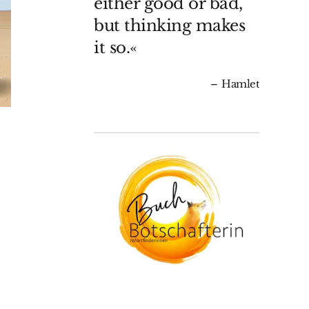
either good or bad,
but thinking makes
it so.«
Hamlet