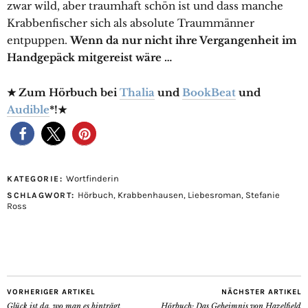
zwar wild, aber traumhaft schön ist und dass manche
Krabbenfischer sich als absolute Traummänner
entpuppen.
Wenn da nur nicht ihre Vergangenheit im
Handgepäck mitgereist wäre …
★ Zum Hörbuch bei
Thalia
und
BookBeat
und
Audible
*!★
Wortfinderin
KATEGORIE:
Hörbuch
,
Krabbenhausen
,
Liebesroman
,
Stefanie
SCHLAGWORT:
Ross
VORHERIGER ARTIKEL
NÄCHSTER ARTIKEL
Glück ist da, wo man es hinträgt
Hörbuch: Das Geheimnis von Hazelfield