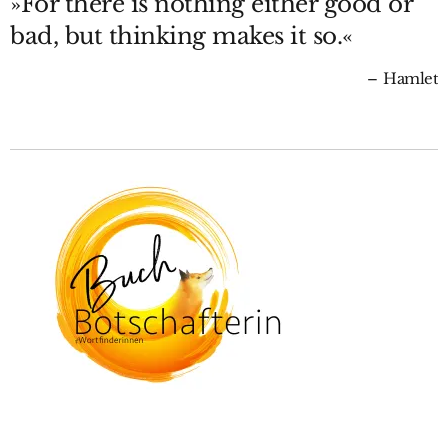
»For there is nothing either good or
bad, but thinking makes it so.«
Hamlet