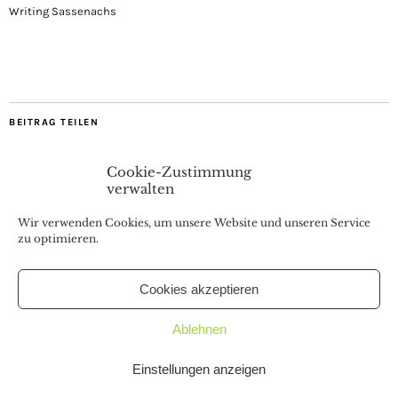
Writing Sassenachs
BEITRAG TEILEN
Cookie-Zustimmung
verwalten
Wir verwenden Cookies, um unsere Website und unseren Service
zu optimieren.
Cookies akzeptieren
Coaching, Webinare, Buchvorstellungen & Interviews
Ablehnen
Copyright © 2026
.
Proudly powered by
WordPress.
Einstellungen anzeigen
Theme: Zuki von
Elmastudio
.